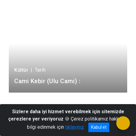
Kültür
|
Tarih
Cami Kebir (Ulu Cami) :
Sizlere daha iyi hizmet verebilmek için sitemizde
çerezlere yer veriyoruz
🍪 Çerez politikamız hakkında
bilgi edinmek için
tıklayınız
Kabul et