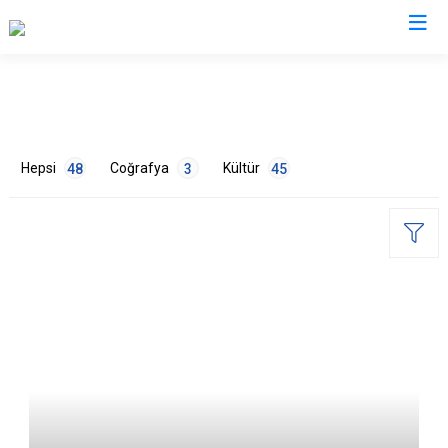
Valilikler
Hepsi
Coğrafya
Kültür
48
3
45
ETİKETLER
Doğa
2
Gelenekler
4
Mimari
3
Mutfak
4
Nüfus
1
Sanat
9
Tarih
21