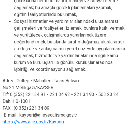
çocuklarına her türlü maddî, manevî ve sosyal destek
sağlamak; bu amaçla gerekli planlamaları yapmak,
eğitim faaliyetlerinde bulunmak,
Sosyal hizmetler ve yardımlar alanındaki uluslararası
gelişmeleri ve faaliyetleri izlemek, bunlara katkı vermek
ve yürütülecek çalışmalarda yararlanmak üzere
değerlendirmek, bu alanda taraf olduğumuz uluslararası
sözleşme ve anlaşmaların yerel düzeyde uygulanmasını
sağlamak, hizmetler ve yardımlar alanında ilgili kamu
kurum ve kuruluşları ile gönüllü kuruluşlar arasında
işbirliği ve koordinasyonu sağlamak.
Adres: Gültepe Mahallesi Talas Bulvarı
No:21 Melikgazi/KAYSERİ
Tlf: 0 (352) 221 34 91 - 221 34 92 - 221 34 93 - 503 23 24
Dahili: 0-1001
FAX : (0 352) 221 34 89
E-mail : kayseri@ailevecalisma.gov.tr
https://www.aile.gov.tr/Kayseri