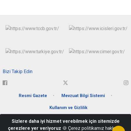
Bizi Takip Edin
Resmi Gazete
Mevzuat Bilgi Sistemi
Kullanım ve Gizlilik
Sizlere daha iyi hizmet verebilmek için sitemizde
Sahabiye Mah. Sivas Bulvarı No:1 Kocasinan/KAYSERİ P.K. 38015
çerezlere yer veriyoruz
🍪 Çerez politikamız hakkında