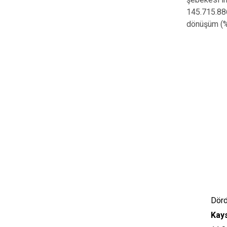
145.715.886
dönüşüm (%9
Dörd
Kays