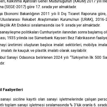
eri, Kalkınma Ajansları Genel Müdürlüğünün (KAGM) 2017 yılı İll
na (SEGE-2017) göre 17. sırada yer almaktadır.
a Ekonomi Bakanlığının 2011 yılı İl Dış Ticaret Raporuna göre, 
. Uluslararası Rekabet Araştırmaları Kurumu’nun (URAK), 2016-
likçilik Alt Endeksi sıralamasında ise 9. sırada yer almaktadır.
 sanayileşme politikaları Cumhuriyetin ilanından sonra başlamış o
ikası, 1935 yılında ise Sümerbank Kayseri Bez Fabrikasının faaliyet
anayi üretimini oluşturan başlıca imalat sektörleri; mobilya imalat
imalatı ile kauçuk ve plastik imalatı olarak sayılabilir.
nbul Sanayi Odasınca belirlenen 2024 yılı “Türkiye’nin İlk 500 S
dır.
l Faaliyetleri
sanayi siciline kayıtlı olan sanayi işletmelerinde çalışan pers
yıtlı toplam sanayi işletmesi sıralamasında % 3’lük oranla 6. sırad