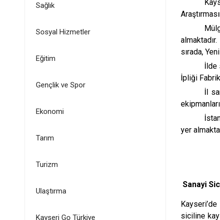
Kays
Sağlık
Araştırması
Mülg
Sosyal Hizmetler
almaktadır
sırada, Yeni
Eğitim
İlde
İpliği Fabr
Gençlik ve Spor
İl s
ekipmanları 
Ekonomi
İsta
yer almakta
Tarım
Turizm
Sanayi Sici
Ulaştırma
Kayseri’de 
siciline ka
Kayseri Go Türkiye