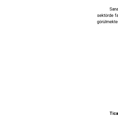
Sana
sektörde fa
görülmektedi
Tica