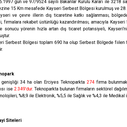
6.1997 gün ve 97/9524 sayılı Bakanlar Kurulu Kararı ile 3218 s
zine 15 Km mesafede Kayseri Serbest Bölgesi kurulmuş ve 28.10.1
 çevre illerin dış ticaretine katkı sağlanması, bölgede sa
, firmalara rekabet üstünlüğü kazandırılması, amacıyla Kayseri 
e sonucu yörenin hızla artan dış ticaret potansiyeli, Kayseri’
ştur.
rbest Bölgesi toplam 690 ha olup Serbest Bölgede fiilen faa
r.
nopark
 genişliği 34 ha olan Erciyes Teknoparkta
274
firma bulunmak
ısı ise
2.349’dur
. Teknoparkta bulunan firmaların sektörel dağılı
knolojileri, %8,9 ile Elektronik, %5,5 ile Sağlık ve %4,3 ile Medik
yi Siteleri