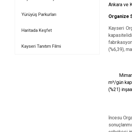
Ankara ve K
Yürüyüş Parkurları
Organize S
Kayseri Org
Haritada Keşfet
kapasitelid
fabrikasyon
Kayseri Tanıtım Filmi
(%6,39), ma
Mimars
m³/gün kapa
(%21) inşaa
İncesu Orga
sonuçlanmış
şebekesi in