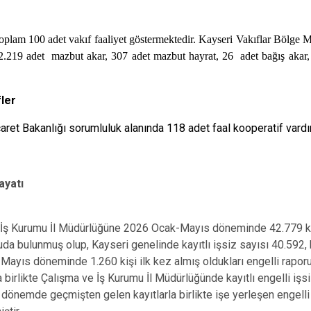
oplam 100 adet vakıf faaliyet göstermektedir. Kayseri Vakıflar Bölge 
 2.219 adet mazbut akar, 307 adet mazbut hayrat, 26 adet bağış akar
ler
caret Bakanlığı sorumluluk alanında 118 adet faal kooperatif vardı
ayatı
 İş Kurumu İl Müdürlüğüne 2026 Ocak-Mayıs döneminde 42.779 kiş
da bulunmuş olup, Kayseri genelinde kayıtlı işsiz sayısı 40.592, k
ayıs döneminde 1.260 kişi ilk kez almış oldukları engelli rapo
 birlikte Çalışma ve İş Kurumu İl Müdürlüğünde kayıtlı engelli işsiz
ı dönemde geçmişten gelen kayıtlarla birlikte işe yerleşen engelli s