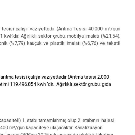
tesisi çalışır vaziyettedir (Arıtma Tesisi 40.000 m³/gün
 kwh’dir. Ağırlıklı sektör grubu; mobilya imalatı (%21,54),
ronik (%7,79) kauçuk ve plastik imalatı (%6,76) ve tekstil
ıtma tesisi çalışır vaziyettedir (Arıtma tesisi 2.000
timi 119.496.854 kwh ‘dir. Ağırlıklı sektör grubu; gıda
apasiteli) 1. etabı tamamlanmış olup 2. etabının ihalesi
4.400 m³/gün kapasiteye ulaşacaktır. Kanalizasyon
ır.
İncesu OSB’nin 2025 yılı içerisinde elektrik tüketimi