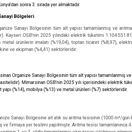
onya’dan sonra 3. sırada yer almaktadır.
anayi Bölgeleri
anize Sanayi Bölgesinin tüm alt yapısı tamamlanmış ve arıtma 
ir). Kayseri OSB’nin 2025 yılındaki elektrik tüketimi 1.104.551.811
 metal ürünlerin imalatı (%19,04), toptan ticaret (%8,97), elekt
kine ve ekipman (%4,41) sektörleridir.
inan Organize Sanayi Bölgesinin tüm alt yapısı tamamlanmış ve ar
sitelidir). Mimarsinan OSB’nin 2025 yılı içerisindeki elektrik tüke
t yapı (%14), mobilya (%13) ve metal ürünleri (%7) sektörleridir.
nize Sanayi Bölgesine ait atık su arıtma tesisinin (1000 m³/gün k
 ve firmaya yer teslimi yapılmıştır. Arıtma tesisi tamamlanınca 
şaatının 1. ve 2. etabı tamamlanmış olup tesisi işletmeye alınmışt