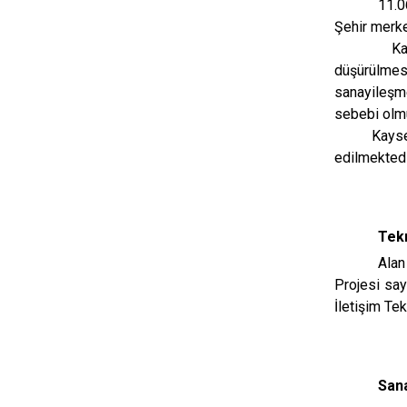
11.0
Şehir merke
Kayseri ve
düşürülmesi
sanayileşm
sebebi olmu
Kayseri Se
edilmektedi
Tek
Alan
Projesi say
İletişim Te
Sana