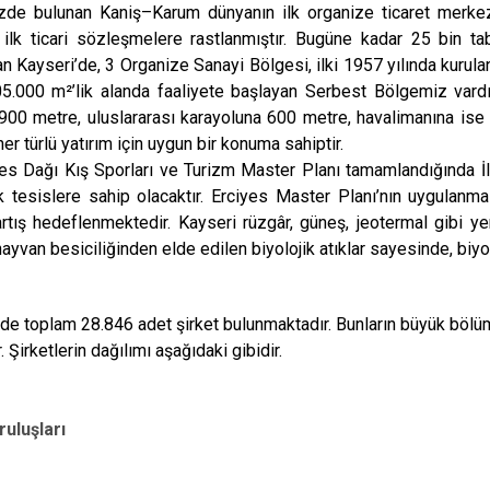
izde bulunan Kaniş–Karum dünyanın ilk organize ticaret merkezid
 ilk ticari sözleşmelere rastlanmıştır. Bugüne kadar 25 bin tab
n Kayseri’de, 3 Organize Sanayi Bölgesi, ilki 1957 yılında kurul
905.000 m²’lik alanda faaliyete başlayan Serbest Bölgemiz vard
900 metre, uluslararası karayoluna 600 metre, havalimanına ise
er türlü yatırım için uygun bir konuma sahiptir.
ğı Kış Sporları ve Turizm Master Planı tamamlandığında İlimiz
k tesislere sahip olacaktır. Erciyes Master Planı’nın uygulanm
rtış hedeflenmektedir. Kayseri rüzgâr, güneş, jeotermal gibi yen
ayvan besiciliğinden elde edilen biyolojik atıklar sayesinde, biy
 toplam 28.846 adet şirket bulunmaktadır. Bunların büyük bölüm
. Şirketlerin dağılımı aşağıdaki gibidir.
uluşları