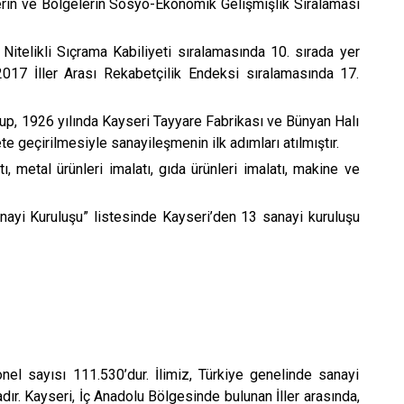
erin ve Bölgelerin Sosyo-Ekonomik Gelişmişlik Sıralaması
Nitelikli Sıçrama Kabiliyeti sıralamasında 10. sırada yer
2017 İller Arası Rekabetçilik Endeksi sıralamasında 17.
lup, 1926 yılında Kayseri Tayyare Fabrikası ve Bünyan Halı
e geçirilmesiyle sanayileşmenin ilk adımları atılmıştır.
ı, metal ürünleri imalatı, gıda ürünleri imalatı, makine ve
anayi Kuruluşu” listesinde Kayseri’den 13 sanayi kuruluşu
onel sayısı 111.530’dur. İlimiz, Türkiye genelinde sanayi
adır. Kayseri, İç Anadolu Bölgesinde bulunan İller arasında,