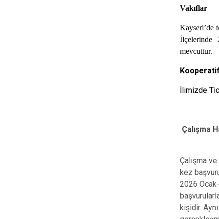
Vakıflar
Kayseri’de t
İlçelerinde
mevcuttur.
Kooperatif
İlimizde Ti
Çalışma H
Çalışma ve
kez başvuru
2026 Ocak-M
başvurularla
kişidir. Ayn