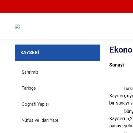
Ekono
KAYSERİ
Sanayi
Şehrimiz
Tarihçe
Türkiye’nin
Kayseri, uy
bir sanayi 
Coğrafi Yapısı
Düny
Kayseri 5,2
Nüfus ve İdari Yapı
sanayi şehri