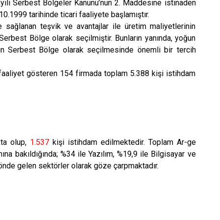
ayılı Serbest Bölgeler Kanunu’nun 2. Maddesine istinaden
999 tarihinde ticari faaliyete başlamıştır.
ğlanan teşvik ve avantajlar ile üretim maliyetlerinin
Serbest Bölge olarak seçilmiştir. Bunların yanında, yoğun
nin Serbest Bölge olarak seçilmesinde önemli bir tercih
liyet gösteren 154 firmada toplam 5.388 kişi istihdam
ta olup,
1.537
kişi istihdam edilmektedir. Toplam Ar-ge
mına bakıldığında; %34 ile Yazılım, %19,9 ile Bilgisayar ve
al önde gelen sektörler olarak göze çarpmaktadır.