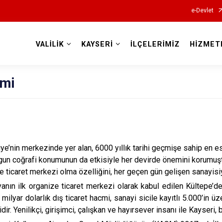
e-Devlet
VALİLİK
KAYSERİ
İLÇELERİMİZ
HİZMET
Valilikler
mi
 merkezinde yer alan, 6000 yıllık tarihi geçmişe sahip en eski
gun coğrafi konumunun da etkisiyle her devirde önemini korumuştu
ve ticaret merkezi olma özelliğini, her geçen gün gelişen sanayisi
anın ilk organize ticaret merkezi olarak kabul edilen Kültepe’d
 milyar dolarlık dış ticaret hacmi, sanayi sicile kayıtlı 5.000’in ü
dir. Yenilikçi, girişimci, çalışkan ve hayırsever insanı ile Kayseri, 