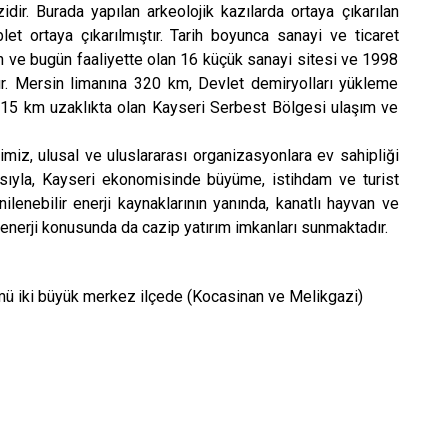
ir. Burada yapılan arkeolojik kazılarda ortaya çıkarılan
let ortaya çıkarılmıştır. Tarih boyunca sanayi ve ticaret
an ve bugün faaliyette olan 16 küçük sanayi sitesi ve 1998
ır. Mersin limanına 320 km, Devlet demiryolları yükleme
 15 km uzaklıkta olan Kayseri Serbest Bölgesi ulaşım ve
, ulusal ve uluslararası organizasyonlara ev sahipliği
asıyla, Kayseri ekonomisinde büyüme, istihdam ve turist
ilenebilir enerji kaynaklarının yanında, kanatlı hayvan ve
oenerji konusunda da cazip yatırım imkanları sunmaktadır.
ü iki büyük merkez ilçede (Kocasinan ve Melikgazi)