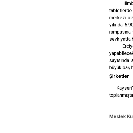
İlim
tabletlerde
merkezi ola
yılında 6.
rampasına 
sevkiyatta h
Erciyes Da
yapabilece
sayısında a
büyük baş h
Şirketler
Kayseri'de
toplanmıştır
Meslek Kur