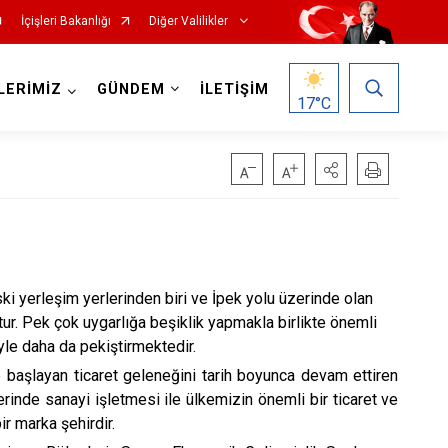
İçişleri Bakanlığı
Diğer Valilikler
LERİMİZ
GÜNDEM
İLETİŞİM
17
°C
 yerleşim yerlerinden biri ve İpek yolu üzerinde olan
r. Pek çok uygarlığa beşiklik yapmakla birlikte önemli
yle daha da pekiştirmektedir.
e başlayan ticaret geleneğini tarih boyunca devam ettiren
zerinde sanayi işletmesi ile ülkemizin önemli bir ticaret ve
bir marka şehirdir.