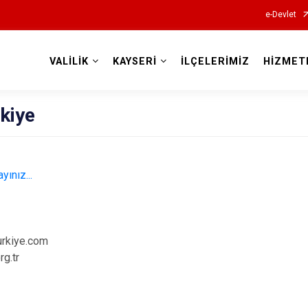
e-Devlet
VALİLİK
KAYSERİ
İLÇELERİMİZ
HİZMET
Valilikler
kiye
yınız...
urkiye.com
g.tr