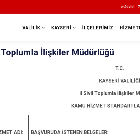
e-Devlet
VALİLİK
KAYSERİ
İLÇELERİMİZ
HİZMET
Valilikler
il Toplumla İlişkiler Müdürlüğü
T.C.
KAYSERİ VALİLİĞ
İl Sivil Toplumla İlişkiler
KAMU HİZMET STANDARTLA
ZMET ADI:
BAŞVURUDA İSTENEN BELGELER: