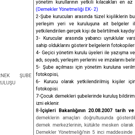
yönetim kurullarının yetkili kılacakları en az
(Dernekler Yönetmeliği EK- 2)
2-Şube kurucuları arasında tüzel kişiliklerin bu
yerleşim yeri ve kuruluşuna ait belgeler ile
yetkilendirilen gerçek kişi de belirtilmek kaydıy
3- Kurucular arasında yabancı uyruklular var
sahip olduklarını gösterir belgelerin fotokopileri
4- Geçici yönetim kurulu üyeleri ile yazışma ve 
adı, soyadı, yerleşim yerlerini ve imzalarını belir
5- Şube açılması için yönetim kuruluna verilm
fotokopisi,
RNEK ŞUBE
6- Kurucu olarak yetkilendirilmiş kişiler iç
RULUŞU
fotokopisi.
7-Çocuk dernekleri şubelerinde kuruluş bildirimi
izni eklenir.
8-
İçişleri Bakanlığının 20.08.2007 tarih v
derneklerin amaçları doğrultusunda gösterdik
dernek merkezlerinin, kütükte mesken olarak 
Dernekler Yönetmeliği'nin 5 inci maddesinde s