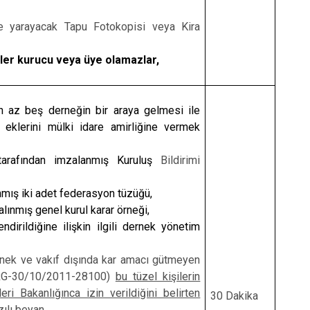
e yarayacak Tapu Fotokopisi veya Kira
iler kurucu veya üye olamazlar,
n az beş derneğin bir araya gelmesi ile
ve eklerini mülki idare amirliğine vermek
tarafından imzalanmış Kuruluş
Bildirimi
nmış iki adet federasyon tüzüğü,
ınmış genel kurul karar örneği,
dirildiğine ilişkin ilgili dernek yönetim
rnek ve vakıf dışında kar amacı gütmeyen
e:RG-30/10/2011-28100)
bu tüzel kişilerin
ri Bakanlığınca izin verildiğini belirten
30 Dakika
zılı beyan
,