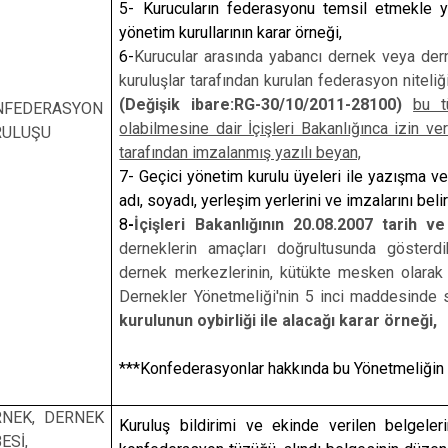
5- Kurucuların federasyonu temsil etmekle yetk
yönetim kurullarının karar örneği,
6-
Kurucular arasında yabancı dernek veya der
kuruluşlar tarafından kurulan federasyon niteliğ
(Değişik ibare:RG-30/10/2011-28100)
bu t
NFEDERASYON
olabilmesine dair İçişleri Bakanlığınca izin ve
RULUŞU
tarafından imzalanmış yazılı beyan,
7- Geçici yönetim kurulu üyeleri ile yazışma ve 
adı, soyadı, yerleşim yerlerini ve imzalarını belir
8
-
İçişleri Bakanlığının 20.08.2007 tarih v
derneklerin amaçları doğrultusunda gösterdik
dernek merkezlerinin, kütükte mesken olarak 
Dernekler Yönetmeliği'nin 5 inci maddesinde 
kurulunun oybirliği ile alacağı karar örneği,
***Konfederasyonlar hakkında bu Yönetmeliğin de
RNEK, DERNEK
Kuruluş bildirimi ve ekinde verilen belgele
ESİ,