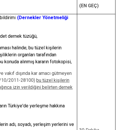
(EN GEÇ)
bildirim
i
(Dernekler Yönetmeliği
adet dernek tüzüğü,
nması halinde; bu tüzel kişilerin
şiliklerin organları tarafından
bu konuda alınmış kararın fotokopisi,
ve vakıf dışında kar amacı gütmeyen
-30/10/2011-28100)
bu tüzel kişilerin
ğınca izin verildiğini belirten dernek
ların Türkiye'de yerleşme hakkına
erin adı, soyadı, yerleşim yerlerini ve