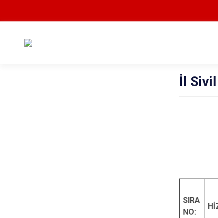
İl Siv
SIRA
Hİ
NO: