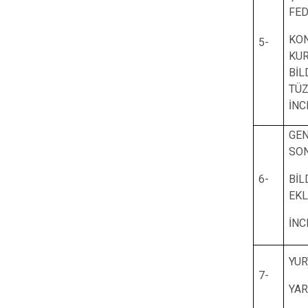
FE
KO
5-
KU
Bİ
TÜ
İNC
GE
SO
6-
Bİ
EKL
İNC
YUR
7-
YA