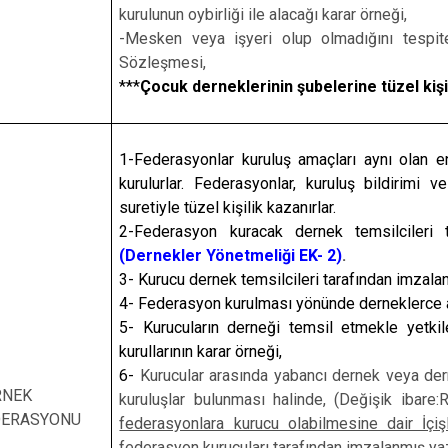
kurulunun oybirliği ile alacağı karar örneği,
-Mesken veya işyeri olup olmadığını tespit
Sözleşmesi,
***
Çocuk derneklerinin şubelerine tüzel kiş
1-Federasyonlar kuruluş amaçları aynı olan e
kurulurlar. Federasyonlar, kuruluş bildirimi 
suretiyle tüzel kişilik kazanırlar.
2-Federasyon kuracak dernek temsilcileri 
(Dernekler Yönetmeliği EK- 2)
.
3- Kurucu dernek temsilcileri tarafından imzala
4- Federasyon kurulması yönünde derneklerce al
5-
Kurucuların derneği
temsil etmekle yetkilen
kurullarının karar örneği,
6-
Kurucular arasında yabancı dernek veya de
RNEK
kuruluşlar bulunması halinde, (Değişik ibar
DERASYONU
federasyonlara kurucu olabilmesine dair İçişle
federasyon kurucuları tarafından imzalanmış ya