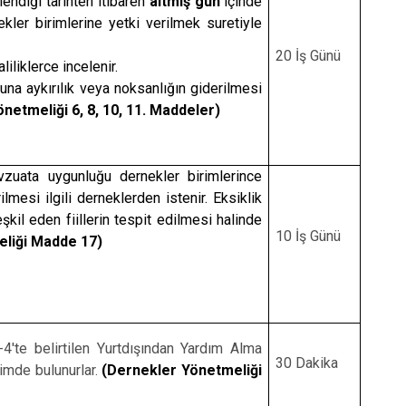
endiği tarihten itibaren
altmış gün
içinde
kler birimlerine yetki verilmek suretiyle
20 İş Günü
liliklerce incelenir.
na aykırılık veya noksanlığın giderilmesi
netmeliği 6, 8, 10, 11. Maddeler)
vzuata uygunluğu dernekler birimlerince
ilmesi ilgili derneklerden istenir. Eksiklik
kil eden fiillerin tespit edilmesi halinde
10 İş Günü
eliği Madde 17)
4'te belirtilen Yurtdışından Yardım Alma
30 Dakika
rimde bulunurlar.
(Dernekler Yönetmeliği