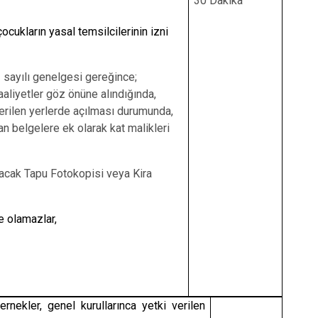
30 Dakika
ocukların yasal temsilcilerinin izni
3 sayılı genelgesi gereğince;
aaliyetler göz önüne alındığında,
erilen yerlerde açılması durumunda,
n belgelere ek olarak kat malikleri
yacak Tapu Fotokopisi veya Kira
e olamazlar,
rnekler, genel kurullarınca yetki verilen