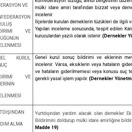
konfederasyon tüzüğü, alındı belgesinin düzenl
DERASYON VE
mülki idare amiri tarafından bizzat veya derne
incelenir.
NFEDERASYON
İlçelerde kurulan derneklerin tüzükleri de ilgili va
RULUŞ
Yapılan inceleme sonucunda, tespit edilen Kanu
LDİRİMİ VE
kuruculardan yazılı olarak istenir.
(Dernekler Yö
ZÜĞÜNÜN
ELENMESİ
Genel kurul sonuç bildirimi ve eklerinin me
NEL KURUL
incelenir. Varsa, eksiklerin veya hataların gider
NUÇ
ve hataların giderilmemesi veya konusu suç teş
LDİRİMİ VE
gerekli yasal işlem yapılır.
(Dernekler Yönetm
ERİNİN
ELENMESİ
TDIŞINDAN
Yurtdışından yardım alacak olan dernekler Ek-
Bildirimini doldurup mülki idare amirliğine bildi
RDIM ALMA
Madde 19)