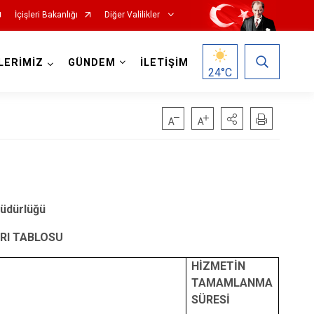
İçişleri Bakanlığı
Diğer Valilikler
LERİMİZ
GÜNDEM
İLETİŞİM
24
°C
İ
 Müdürlüğü
RI TABLOSU
HİZMETİN
TAMAMLANMA
SÜRESİ