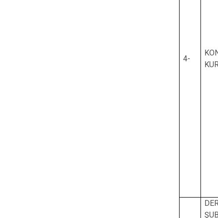
KO
4-
KU
DE
ŞUB