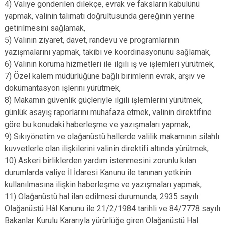
4) Valiye gönderilen dilekçe, evrak ve faksların kabulünü
yapmak, valinin talimatı doğrultusunda gereğinin yerine
getirilmesini sağlamak,
5) Valinin ziyaret, davet, randevu ve programlarının
yazışmalarını yapmak, takibi ve koordinasyonunu sağlamak,
6) Valinin koruma hizmetleri ile ilgili iş ve işlemleri yürütmek,
7) Özel kalem müdürlüğüne bağlı birimlerin evrak, arşiv ve
dokümantasyon işlerini yürütmek,
8) Makamın güvenlik güçleriyle ilgili işlemlerini yürütmek,
günlük asayiş raporlarını muhafaza etmek, valinin direktifine
göre bu konudaki haberleşme ve yazışmaları yapmak,
9) Sıkıyönetim ve olağanüstü hallerde valilik makamının silahlı
kuvvetlerle olan ilişkilerini valinin direktifi altında yürütmek,
10) Askeri birliklerden yardım istenmesini zorunlu kılan
durumlarda valiye İl İdaresi Kanunu ile tanınan yetkinin
kullanılmasına ilişkin haberleşme ve yazışmaları yapmak,
11) Olağanüstü hal ilan edilmesi durumunda; 2935 sayılı
Olağanüstü Hâl Kanunu ile 21/2/1984 tarihli ve 84/7778 sayılı
Bakanlar Kurulu Kararıyla yürürlüğe giren Olağanüstü Hal