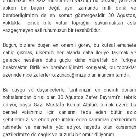
ordumuzun ve aziz milletimizin yazdığı bu destan, yalnızca
askeri bir başarı değil, aynı zamanda milli birlik ve
beraberliğimizin de en somut göstergesidir. 30 Ağustos,
yokluklar içinde bile vatan toprağını savunmaktan asla
vazgeçmeyen asil ruhumuzun bir tezahürüdür.
Bugün, bizlere düşen en önemli görev, bu kutsal emanete
sahip çıkmak, ülkemizi her alanda daha ileriye taşımak ve
gelecek nesillere daha güçlü, daha müreffeh bir Türkiye
bırakmaktır. Birlik ve beraberliğimizi koruyarak, bu topraklar
üzerinde nice zaferler kazanacağımıza olan inancım tamdır.
Bu duygu ve düşüncelerle, tarihimizin en önemli dönüm
noktalarından birisi olan 30 Ağustos Zafer Bayramı’nı tebrik
ediyor, başta Gazi Mustafa Kemal Atatürk olmak üzere bu
cennet vatanımız için canlarını feda eden bütün aziz
şehitlerimizi ve ebediyete intikal eden kahraman gazilerimizi
rahmetle ve minnetle yâd ediyor, hayatta olan kahraman
gazilerimize de sağlık ve huzurlu bir ömür diliyorum.